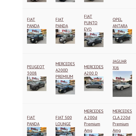
FIAT
FIAT
FIAT
OPEL
PUNTO
PANDA
PANDA
ANTARA
EVO
JAGUAR
MERCEDES
PEUGEOT
MERCEDES
XJ6
A200D
3008
A200 D
PREMIUM
MERCEDES
MERCEDES
FIAT
FIAT 500
A 200d
CLA 220d
PANDA
LOUNGE
Premium
Premium
Amg
Amg