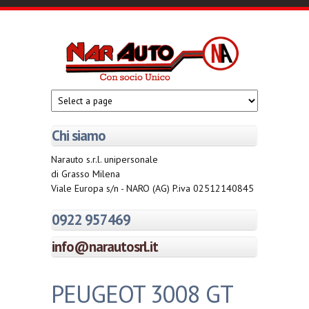
Salta al contenuto principale
Narautosrl.it
Con
socio
unico
Chi siamo
Narauto s.r.l. unipersonale
di Grasso Milena
Viale Europa s/n - NARO (AG) P.iva 02512140845
0922 957469
info@narautosrl.it
PEUGEOT 3008 GT