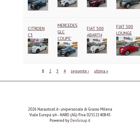
MERCEDES
FIAT 500
CITROEN
FIAT 500
GLC
LOUNGE
C3
ABARTH
COUPE'
Pagine
1
2
3
4
seguente ›
ultima »
2026 Narautosrl.it- unipersonale di Grasso Milena
Viale Europa s/n - NARO (AG) P.iva 02512140845
Powered by
DevGroup.it