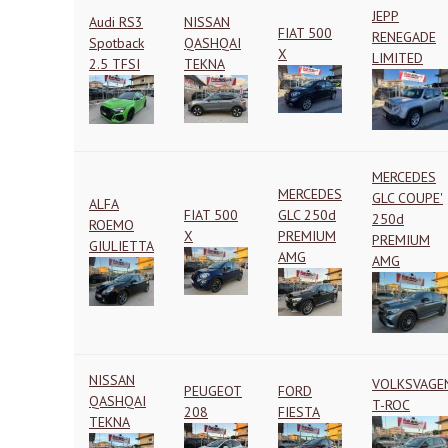
JEPP
Audi RS3
NISSAN
FIAT 500
RENEGADE
Spotback
QASHQAI
X
LIMITED
2.5 TFSI
TEKNA
MERCEDES
MERCEDES
GLC COUPE'
ALFA
FIAT 500
GLC 250d
250d
ROEMO
X
PREMIUM
PREMIUM
GIULIETTA
AMG
AMG
NISSAN
VOLKSVAGE
PEUGEOT
FORD
QASHQAI
T-ROC
208
FIESTA
TEKNA