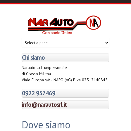
Salta al contenuto principale
Narautosrl.it
Con
socio
unico
Chi siamo
Narauto s.r.l. unipersonale
di Grasso Milena
Viale Europa s/n - NARO (AG) P.iva 02512140845
0922 957469
info@narautosrl.it
Dove siamo