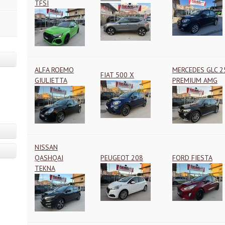
TFSI
ALFA ROEMO
MERCEDES GLC 2
FIAT 500 X
GIULIETTA
PREMIUM AMG
NISSAN
QASHQAI
PEUGEOT 208
FORD FIESTA
TEKNA