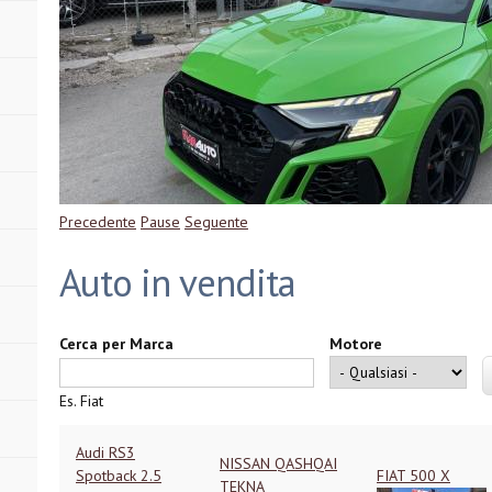
NISSAN QASHQAI TEKNA
Precedente
Pause
Seguente
Auto in vendita
Cerca per Marca
Motore
Es. Fiat
Audi RS3
NISSAN QASHQAI
Spotback 2.5
FIAT 500 X
TEKNA