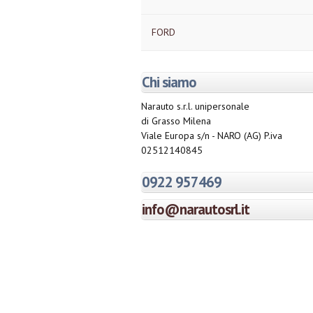
FORD
Chi siamo
Narauto s.r.l. unipersonale
di Grasso Milena
Viale Europa s/n - NARO (AG) P.iva
02512140845
0922 957469
info@narautosrl.it