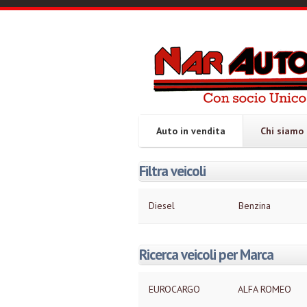
Salta al contenuto principale
Narautosrl
Con
socio
unico
Auto in vendita
Chi siamo
Filtra veicoli
Diesel
Benzina
Ricerca veicoli per Marca
EUROCARGO
ALFA ROMEO